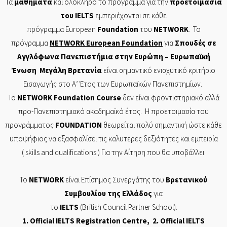
Τα
μαθήματα
και ολόκληρο το πρόγραμμα για την
προετοιμασία
του
IELTS
εμπεριέχονται σε
κάθε
πρόγραμμα
European
Foundation
του
NETWORK
. Το
πρόγραμμα
NETWORK
European
Foundation
για
Σπουδές σε
Αγγλόφωνα Πανεπιστήμια στην Ευρώπη – Ευρωπαϊκή
Ένωση Μεγάλη Βρετανία
είναι σημαντικό ενισχυτικό κριτήριο
Εισαγωγής στο Α’ Έτος των Ευρωπαϊκών Πανεπιστημίων.
Το
NETWORK
Foundation
Course
δεν είναι φροντιστηριακό αλλά
προ-Πανεπιστημιακό ακαδημαϊκό έτος. Η προετοιμασία του
προγράμματος
FOUNDATION
θεωρείται πολύ σημαντική ώστε κάθε
υποψήφιος να εξασφαλίσει τις καλυτερες δεξιότητες και εμπειρία
( skills and
qualifications
) Για την Αίτηση που θα υποβάλλει.
Το
NETWORK
είναι Επίσημος Συνεργάτης του
Βρετανικού
Συμβουλίου της Ελλάδος
για
το
IELTS
(British Council Partner School).
1. Of
ficial
IELTS Registration Centre
, 2. Official
IELTS