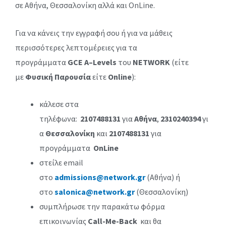
σε Αθήνα, Θεσσαλονίκη αλλά και OnLine.
Για να κάνεις την εγγραφή σου ή για να μάθεις
περισσότερες λεπτομέρειες για τα
προγράμματα
GCE A
–
Levels
του
NETWORK
(είτε
με
Φυσική Παρουσία
είτε
Online
):
κάλεσε στα
τηλέφωνα:
2107488131
για
Αθήνα
,
2310240394
γι
α
Θεσσαλονίκη
και
2107488131
για
προγράμματα
O
nLine
στείλε email
στο
admissions@network.gr
(Αθήνα) ή
στο
salonica@network.gr
(Θεσσαλονίκη)
συμπλήρωσε την παρακάτω φόρμα
επικοινωνίας
Call-Me-Back
και θα