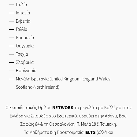
Ιταλία
Ισπανία
Ελβετία
Γαλλία
Ρουμανία
Ουγγαρία
Τσεχία
Σλοβακία
Βουλγαρία
Μεγάλη Βρετανία (United Kingdom, England-Wales-
Scotland-North Ireland)
Ο Εκπαιδευτικός Όμιλος
NETWORK
το μεγαλύτερο Κολλέγιο στην
Ελλάδα για Σπουδές στο Εξωτερικό, εδρεύει στην
Αθήνα,
Βασ.
Σοφίας 84
& τη
Θεσσαλονίκη,
Π. Μελά 18 & Τσιμισκή.
Τα Mαθήματα & η Προετοιμασία
IELTS
(αλλά και