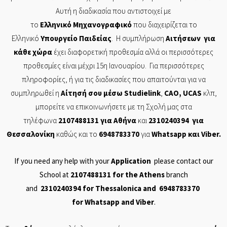
Αυτή η διαδικασία που αντιστοιχεί με
το
Ελληνικό
Μηχανογραφικό
που διαχειρίζεται το
Ελληνικό
Υπουργείο
Παιδείας
. Η συμπλήρωση
Αιτήσεων
για
κάθε χώρα
έχει διαφορετική προθεσμία αλλά οι περισσότερες
προθεσμίες είναι μέχρι 15η Ιανουαρίου. Για περισσότερες
πληροφορίες, ή για τις διαδικασίες που απαιτούνται για να
συμπληρωθεί η
Αίτησή
σου μέσω
Studielink
,
CAO
,
UCAS
κλπ,
μπορείτε να επικοινωνήσετε με τη Σχολή μας στα
τηλέφωνα
2107488131
για Αθήνα
και
2310240394
για
Θεσσαλονίκη
καθώς και το
6948783370
για
Whatsapp
και
Viber
.
If you need any help with your
Application
please contact our
School at
2107488131
for the Athens
branch
and
2310240394
for Thessalonica and
6948783370
for
Whatsapp
and
Viber
.