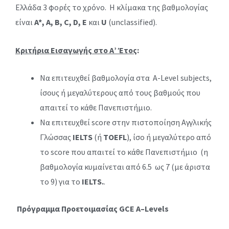
Ελλάδα 3 φορές το χρόνο. Η κλίμακα της βαθμολογίας
είναι
A
*,
A
,
B
,
C
,
D
,
E
και
U
(unclassified).
Κριτήρια Εισαγωγής στο Α’ Έτος
:
Να επιτευχθεί βαθμολογία στα A-Level subjects,
ίσους ή μεγαλύτερους από τους βαθμούς που
απαιτεί το κάθε Πανεπιστήμιο.
Να επιτευχθεί score στην πιστοποίηση Αγγλικής
Γλώσσας
IELTS
(ή
TOEFL
), ίσο ή μεγαλύτερο από
το score που απαιτεί το κάθε Πανεπιστήμιο (η
βαθμολογία κυμαίνεται από 6.5 ως 7 (με άριστα
το 9) για το
IELTS.
.
Πρόγραμμα Προετοιμασίας
GCE A
–
Levels