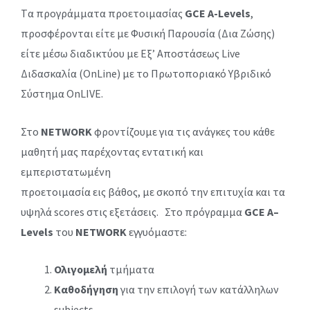
Tα προγράμματα προετοιμασίας
GCE
Α-
Levels
,
προσφέρονται είτε με Φυσική Παρουσία (Δια Ζώσης)
είτε μέσω διαδικτύου με Εξ’ Αποστάσεως Live
Διδασκαλία (OnLine) με το Πρωτοποριακό Υβριδικό
Σύστημα OnLIVE.
Στο
NETWORK
φροντίζουμε για τις ανάγκες του κάθε
μαθητή μας παρέχοντας εντατική και
εμπεριστατωμένη
προετοιμασία εις βάθος, με σκοπό την επιτυχία και τα
υψηλά scores στις εξετάσεις. Στο πρόγραμμα
GCE
A
–
Levels
του
NETWORK
εγγυόμαστε:
Ολιγομελή
τμήματα
Καθοδήγηση
για την επιλογή των κατάλληλων
subjects