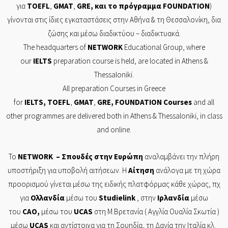
για
TOEFL
,
GMAT
,
GRE
, και το πρόγραμμα
FOUNDATION
)
γίνονται στις ίδιες εγκαταστάσεις στην Αθήνα & τη Θεσσαλονίκη, δια
ζώσης και μέσω διαδικτύου – διαδικτυακά.
The headquarters of
NETWORK
Educational Group, where
our
IELTS
preparation course is held, are located in Athens &
Thessaloniki.
All preparation Courses in Greece
for
IELTS
,
TOEFL
,
GMAT
,
GRE
,
FOUNDATION
Courses
and all
other programmes are delivered both in Athens & Thessaloniki, in class
and online.
Το
NETWORK
– Σπουδές στην Ευρώπη
αναλαμβάνει την πλήρη
υποστήριξη για υποβολή αιτήσεων. Η
Αίτηση
ανάλογα με τη χώρα
προορισμού γίνεται μέσω της ειδικής πλατφόρμας κάθε χώρας, πχ
για
Ολλανδία
μέσω του
Studielink
, στην
Ιρλανδία
μέσω
του
CAO
,
μέσω του
UCAS
στη Μ.Βρετανία ( Αγγλία Ουαλία Σκωτία )
μέσω
UCAS
και αντίστοιχα για τη Σουηδία, τη Δανία την Ιταλία κλ.