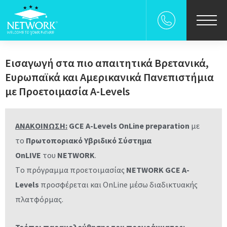
χολη
Εισαγωγή στα πιο απαιτητικά Βρετανικά,
ρεσιες
Ευρωπαϊκά και Αμερικανικά Πανεπιστήμια
με Προετοιμασία A-Levels
ρες
ΑΝΑΚΟΙΝΩΣΗ:
GCE A-Levels OnLine preparation
με
επιστημια
το
Πρωτοποριακό Υβριδικό Σύστημα
UDENT-FOR-A-DAY
OnLIVE
του
NETWORK
.
Tο πρόγραμμα προετοιμασίας
NETWORK GCE A-
 Γονεις
Levels
προσφέρεται και OnLine μέσω διαδικτυακής
πλατφόρμας.
s
Τρόποι παρακολούθησης του προγράμματος: