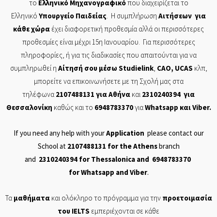
το
Ελληνικό
Μηχανογραφικό
που διαχειρίζεται το
Ελληνικό
Υπουργείο
Παιδείας
. Η συμπλήρωση
Αιτήσεων
για
κάθε χώρα
έχει διαφορετική προθεσμία αλλά οι περισσότερες
προθεσμίες είναι μέχρι 15η Ιανουαρίου. Για περισσότερες
πληροφορίες, ή για τις διαδικασίες που απαιτούνται για να
συμπληρωθεί η
Αίτησή
σου μέσω
Studielink
,
CAO
,
UCAS
κλπ,
μπορείτε να επικοινωνήσετε με τη Σχολή μας στα
τηλέφωνα
2107488131
για Αθήνα
και
2310240394
για
Θεσσαλονίκη
καθώς και το
6948783370
για
Whatsapp
και
Viber
.
If you need any help with your
Application
please contact our
School at
2107488131
for the Athens
branch
and
2310240394
for Thessalonica and
6948783370
for
Whatsapp
and
Viber
.
Τα
μαθήματα
και ολόκληρο το πρόγραμμα για την
προετοιμασία
του
IELTS
εμπεριέχονται σε
κάθε