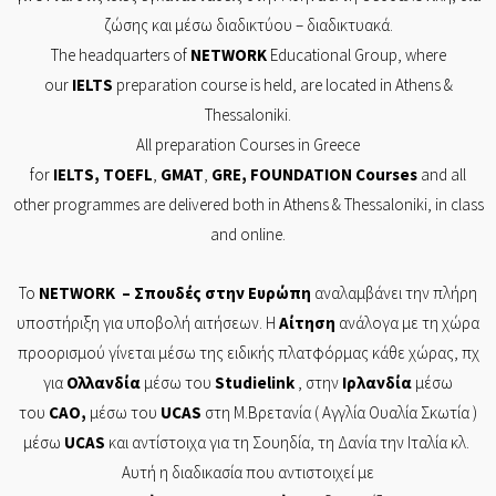
ζώσης και μέσω διαδικτύου – διαδικτυακά.
The headquarters of
NETWORK
Educational Group, where
our
IELTS
preparation course is held, are located in Athens &
Thessaloniki.
All preparation Courses in Greece
for
IELTS
,
TOEFL
,
GMAT
,
GRE
,
FOUNDATION
Courses
and all
other programmes are delivered both in Athens & Thessaloniki, in class
and online.
Το
NETWORK
– Σπουδές στην Ευρώπη
αναλαμβάνει την πλήρη
υποστήριξη για υποβολή αιτήσεων. Η
Αίτηση
ανάλογα με τη χώρα
προορισμού γίνεται μέσω της ειδικής πλατφόρμας κάθε χώρας, πχ
για
Ολλανδία
μέσω του
Studielink
, στην
Ιρλανδία
μέσω
του
CAO
,
μέσω του
UCAS
στη Μ.Βρετανία ( Αγγλία Ουαλία Σκωτία )
μέσω
UCAS
και αντίστοιχα για τη Σουηδία, τη Δανία την Ιταλία κλ.
Αυτή η διαδικασία που αντιστοιχεί με