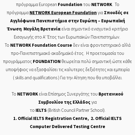
πρόγραμμα
European
Foundation
του
NETWORK
. Το
πρόγραμμα
NETWORK
European
Foundation
για
Σπουδές σε
Αγγλόφωνα Πανεπιστήμια στην Ευρώπη – Ευρωπαϊκή
Ένωση Μεγάλη Βρετανία
είναι σημαντικό ενισχυτικό κριτήριο
Εισαγωγής στο Α’ Έτος των Ευρωπαϊκών Πανεπιστημίων.
Το
NETWORK
Foundation
Course
δεν είναι φροντιστηριακό αλλά
προ-Πανεπιστημιακό ακαδημαϊκό έτος. Η προετοιμασία του
προγράμματος
FOUNDATION
θεωρείται πολύ σημαντική ώστε κάθε
υποψήφιος να εξασφαλίσει τις καλυτερες δεξιότητες και εμπειρία
( skills and
qualifications
) Για την Αίτηση που θα υποβάλλει.
Το
NETWORK
είναι Επίσημος Συνεργάτης του
Βρετανικού
Συμβουλίου της Ελλάδος
για
το
IELTS
(British Council Partner School).
1. Of
ficial
IELTS Registration Centre
, 2. Official
IELTS
Computer Delivered Testing Centre