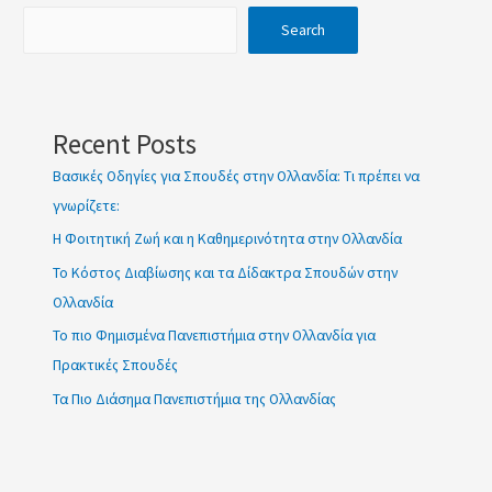
κοινωνια
Search
g
Recent Posts
Βασικές Οδηγίες για Σπουδές στην Ολλανδία: Τι πρέπει να
γνωρίζετε:
Η Φοιτητική Ζωή και η Καθημερινότητα στην Ολλανδία
Το Κόστος Διαβίωσης και τα Δίδακτρα Σπουδών στην
Ολλανδία
Το πιο Φημισμένα Πανεπιστήμια στην Ολλανδία για
Πρακτικές Σπουδές
Τα Πιο Διάσημα Πανεπιστήμια της Ολλανδίας