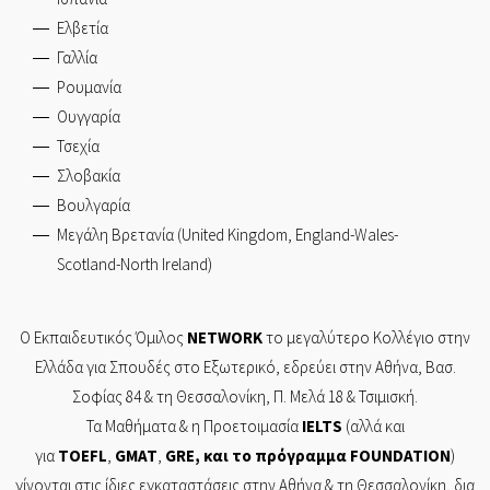
Ελβετία
Γαλλία
Ρουμανία
Ουγγαρία
Τσεχία
Σλοβακία
Βουλγαρία
Μεγάλη Βρετανία (United Kingdom, England-Wales-
Scotland-North Ireland)
Ο Εκπαιδευτικός Όμιλος
NETWORK
το μεγαλύτερο Κολλέγιο στην
Ελλάδα για Σπουδές στο Εξωτερικό, εδρεύει στην
Αθήνα,
Βασ.
Σοφίας 84
& τη
Θεσσαλονίκη,
Π. Μελά 18 & Τσιμισκή.
Τα Mαθήματα & η Προετοιμασία
IELTS
(αλλά και
για
TOEFL
,
GMAT
,
GRE
, και το πρόγραμμα
FOUNDATION
)
γίνονται στις ίδιες εγκαταστάσεις στην Αθήνα & τη Θεσσαλονίκη, δια