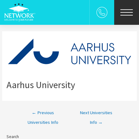
χολη
ρεσιες
ρες
επιστημια
Aarhus University
UDENT-FOR-A-DAY
 Γονεις
←
Previous
Next Universities
Universities Info
Info
→
s
Search