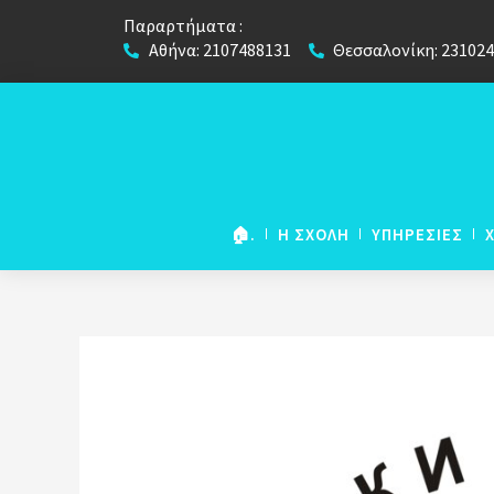
Παραρτήματα :
Αθήνα: 2107488131
Θεσσαλονίκη: 23102
🏠.
Η ΣΧΟΛΗ
ΥΠΗΡΕΣΙΕΣ
NETWORK European
Foundation Course
European Foundation
(για μαθήτες Λυκείου)
European Foundation 