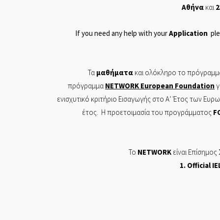
Αθήνα
και
2
If you need any help with your
Application
ple
Τα
μαθήματα
και ολόκληρο το πρόγραμμα
πρόγραμμα
NETWORK
European
Foundation
γ
ενισχυτικό κριτήριο Εισαγωγής στο Α’ Έτος των Ευ
έτος. Η προετοιμασία του προγράμματος
F
Το
NETWORK
είναι Επίσημος
1. Of
ficial
IE
Π ΤΣΙΤΣΙΡΙΚΟΣ ΚΑΙ ΣΙΑ ΕΕ ΕΡΓΑΣΤΗΡΙΟ ΕΛΕΥΘΕ