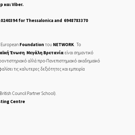
pp
και
Viber
.
10240394
for Thessalonica and
6948783370
European
Foundation
του
NETWORK
. Το
αϊκή Ένωση Μεγάλη Βρετανία
είναι σημαντικό
φροντιστηριακό αλλά προ-Πανεπιστημιακό ακαδημαϊκό
ίσει τις καλυτερες δεξιότητες και εμπειρία
British Council Partner School).
sting Centre