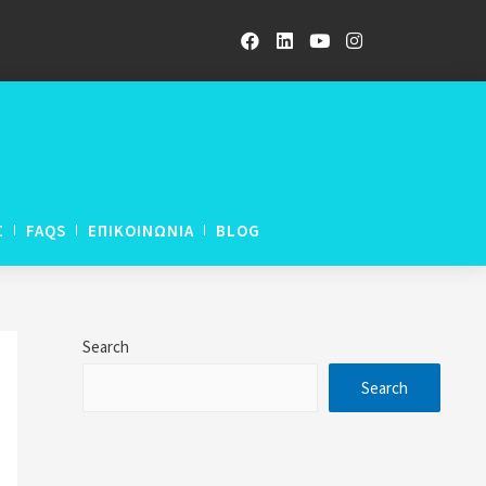
Σ
FAQS
ΕΠΙΚΟΙΝΩΝΙΑ
BLOG
ETWORK LNAT
Search
ETWORK UCAT
Search
ETWORK GCE A-Levels
rogramme