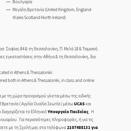
Βουλγαρία
Μεγάλη Βρετανία (United Kingdom, England-
Wales-Scotland-North Ireland)
ασ. Σοφίας 84
& τη
Θεσσαλονίκη,
Π. Μελά 18 & Τσιμισκή.
ίδιες εγκαταστάσεις στην Αθήνα & τη Θεσσαλονίκη, δια
cated in Athens & Thessaloniki.
red both in Athens & Thessaloniki, in class and online.
 με τη χώρα προορισμού γίνεται μέσω της ειδικής
.Βρετανία ( Αγγλία Ουαλία Σκωτία ) μέσω
UCAS
και
διαχειρίζεται το Ελληνικό
Υπουργείο
Παιδείας
. Η
ανουαρίου. Για περισσότερες πληροφορίες, ή για τις
ήσετε με τη Σχολή μας στα τηλέφωνα
2107488131
για