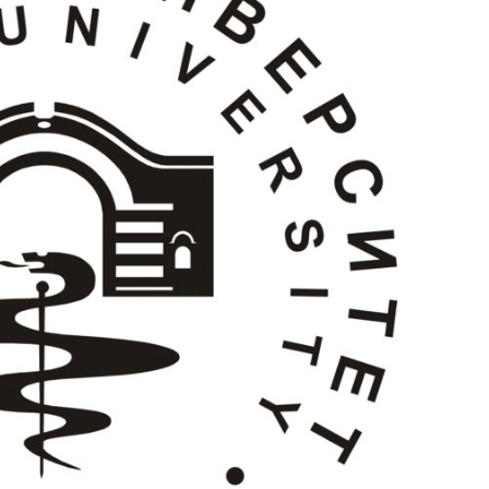
N
ίου)
 Summer
ίου)
Τμήματα
μο