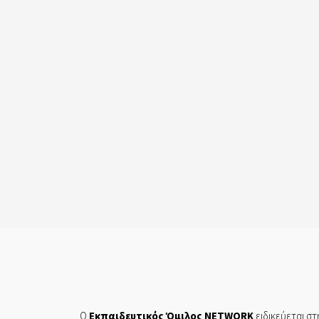
Ο
Εκπαιδευτικός Όμιλος NETWORK
ειδικεύεται στ