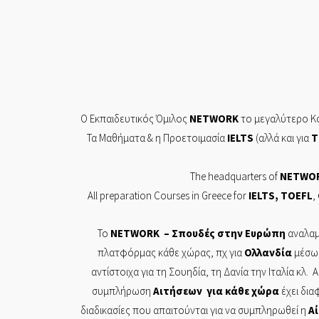
Ο Εκπαιδευτικός Όμιλος
NETWORK
το μεγαλύτερο Κο
Τα Mαθήματα & η Προετοιμασία
IELTS
(αλλά και για
T
The headquarters of
NETWO
All preparation Courses in Greece for
IELTS
,
TOEFL
,
Το
NETWORK
– Σπουδές στην Ευρώπη
αναλαμ
πλατφόρμας κάθε χώρας, πχ για
Ολλανδία
μέσω
αντίστοιχα για τη Σουηδία, τη Δανία την Ιταλία κλ. 
συμπλήρωση
Αιτήσεων
για κάθε χώρα
έχει δια
διαδικασίες που απαιτούνται για να συμπληρωθεί η
Α