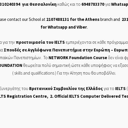
310240394
για Θεσσαλονίκη
καθώς και το
6948783370
για
Whatsa
ase contact our School at
2107488131
for the Athens
branch and
23
for
Whatsapp
and
Viber
.
 για την
προετοιμασία του
IELTS
εμπεριέχονται σε
κάθε πρόγραμμα
ια
Σπουδές σε Αγγλόφωνα Πανεπιστήμια στην Ευρώπη – Ευρωπ
ρωπαϊκών Πανεπιστημίων. Το
NETWORK
Foundation
Course
δεν είναι 
OUNDATION
θεωρείται πολύ σημαντική ώστε κάθε υποψήφιος να εξασφαλ
( skills and
qualifications
) Για την Αίτηση που θα υποβάλλει.
 Συνεργάτης του
Βρετανικού Συμβουλίου της Ελλάδος
για το
IELTS
(
LTS Registration Centre
, 2. Official
IELTS Computer Delivered Te
ΡΩΝ ΣΠΟΥΔΩΝ, NETWORK