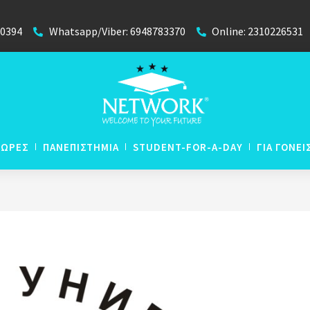
40394
Whatsapp/Viber: 6948783370
Online: 2310226531
ΧΩΡΕΣ
ΠΑΝΕΠΙΣΤΗΜΙΑ
STUDENT-FOR-A-DAY
ΓΙΑ ΓΟΝΕΙ
N
Απευθείας Εισαγωγή με
N
Βαθμούς Απολυτηρίου
 Lyceum
N
P
Winter