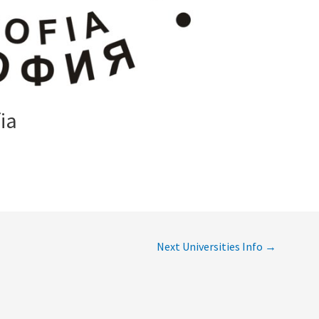
ia
Next Universities Info
→