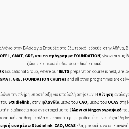
λλέγιο στην Ελλάδα για Σπουδές στο Εξωτερικό, εδρεύει στην
Αθήνα,
Β
OEFL
,
GMAT
,
GRE
, και το πρόγραμμα
FOUNDATION
) γίνονται στις 
ζώσης και μέσω διαδικτύου – διαδικτυακά.
RK
Educational Group, where our
IELTS
preparation course is held, are lo
GMAT
,
GRE
,
FOUNDATION
Courses
and all other programmes are delive
βάνει την πλήρη υποστήριξη για υποβολή αιτήσεων. Η
Αίτηση
ανάλογα
 του
Studielink
, στην
Ιρλανδία
μέσω του
CAO
,
μέσω του
UCAS
στη Μ
Αυτή η διαδικασία που αντιστοιχεί με το
Ελληνικό
Μηχανογραφικό
που 
φορετική προθεσμία αλλά οι περισσότερες προθεσμίες είναι μέχρι 15η Ι
ίτησή
σου μέσω
Studielink
,
CAO
,
UCAS
κλπ, μπορείτε να επικοινων