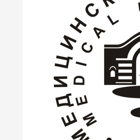
(για αποφοίτους Λυκε
European Foundation
(για αποφοίτους Λυκε
IELTS
IELTS Προετοιμασία – 
IELTS Εξετάσεις Επίση
Εξεταστικό Κέντρο