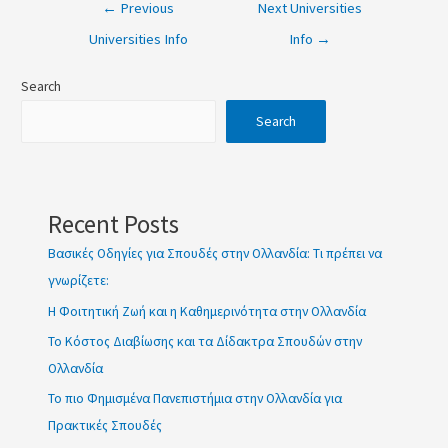
←
Previous
Next Universities
κοινωνια
Universities Info
Info
→
g
Search
Search
Recent Posts
Βασικές Οδηγίες για Σπουδές στην Ολλανδία: Τι πρέπει να
γνωρίζετε:
Η Φοιτητική Ζωή και η Καθημερινότητα στην Ολλανδία
Το Κόστος Διαβίωσης και τα Δίδακτρα Σπουδών στην
Ολλανδία
Το πιο Φημισμένα Πανεπιστήμια στην Ολλανδία για
Πρακτικές Σπουδές