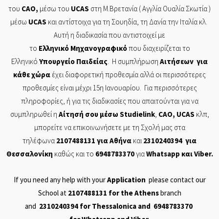
του
CAO
,
μέσω του
UCAS
στη Μ.Βρετανία ( Αγγλία Ουαλία Σκωτία )
μέσω
UCAS
και αντίστοιχα για τη Σουηδία, τη Δανία την Ιταλία κλ.
Αυτή η διαδικασία που αντιστοιχεί με
το
Ελληνικό
Μηχανογραφικό
που διαχειρίζεται το
Ελληνικό
Υπουργείο
Παιδείας
. Η συμπλήρωση
Αιτήσεων
για
κάθε χώρα
έχει διαφορετική προθεσμία αλλά οι περισσότερες
προθεσμίες είναι μέχρι 15η Ιανουαρίου. Για περισσότερες
πληροφορίες, ή για τις διαδικασίες που απαιτούνται για να
συμπληρωθεί η
Αίτησή
σου μέσω
Studielink
,
CAO
,
UCAS
κλπ,
μπορείτε να επικοινωνήσετε με τη Σχολή μας στα
τηλέφωνα
2107488131
για Αθήνα
και
2310240394
για
Θεσσαλονίκη
καθώς και το
6948783370
για
Whatsapp
και
Viber
.
If you need any help with your
Application
please contact our
School at
2107488131
for the Athens
branch
and
2310240394
for Thessalonica and
6948783370