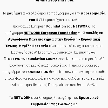
for
Whatsapp
and
Viber
.
Τα
μαθήματα
και ολόκληρο το πρόγραμμα για την
προετοιμασία
του
IELTS
εμπεριέχονται σε
κάθε
πρόγραμμα
European
Foundation
του
NETWORK
. Το
πρόγραμμα
NETWORK
European
Foundation
για
Σπουδές σε
Αγγλόφωνα Πανεπιστήμια στην Ευρώπη – Ευρωπαϊκή
Ένωση Μεγάλη Βρετανία
είναι σημαντικό ενισχυτικό κριτήριο
Εισαγωγής στο Α’ Έτος των Ευρωπαϊκών Πανεπιστημίων.
Το
NETWORK
Foundation
Course
δεν είναι φροντιστηριακό αλλά
προ-Πανεπιστημιακό ακαδημαϊκό έτος. Η προετοιμασία του
προγράμματος
FOUNDATION
θεωρείται πολύ σημαντική ώστε κάθε
υποψήφιος να εξασφαλίσει τις καλυτερες δεξιότητες και εμπειρία
( skills and
qualifications
) Για την Αίτηση που θα υποβάλλει.
Το
NETWORK
είναι Επίσημος Συνεργάτης του
Βρετανικού
Συμβουλίου της Ελλάδος
για