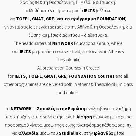
Σοφίας 84
& τη
Θεσσαλονίκη,
Π. Μελά 18 & Τσιμισκή.
Τα Mαθήματα & η Προετοιμασία
IELTS
(αλλά και
για
TOEFL
,
GMAT
,
GRE
, και το πρόγραμμα
FOUNDATION
)
γίνονται στις ίδιες εγκαταστάσεις στην Αθήνα & τη Θεσσαλονίκη, δια
ζώσης και μέσω διαδικτύου – διαδικτυακά.
The headquarters of
NETWORK
Educational Group, where
our
IELTS
preparation course is held, are located in Athens &
Thessaloniki.
All preparation Courses in Greece
for
IELTS
,
TOEFL
,
GMAT
,
GRE
,
FOUNDATION
Courses
and all
other programmes are delivered both in Athens & Thessaloniki, in class
and online.
Το
NETWORK
– Σπουδές στην Ευρώπη
αναλαμβάνει την πλήρη
υποστήριξη για υποβολή αιτήσεων. Η
Αίτηση
ανάλογα με τη χώρα
προορισμού γίνεται μέσω της ειδικής πλατφόρμας κάθε χώρας, πχ
για
Ολλανδία
μέσω του
Studielink
, στην
Ιρλανδία
μέσω