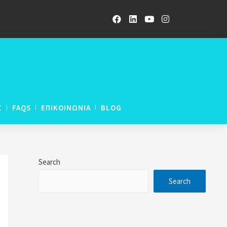
Σ
FAQS
ΕΠΙΚΟΙΝΩΝΙΑ
BLOG
ETWORK LNAT
Search
ETWORK UCAT
Search
ETWORK GCE A-Levels
rogramme