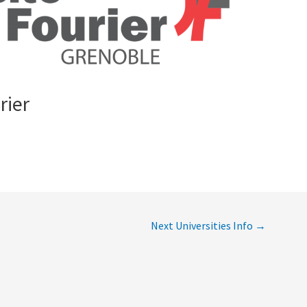
N
ίου)
 Summer
ίου)
Τμήματα
rier
μο
Next Universities Info
→