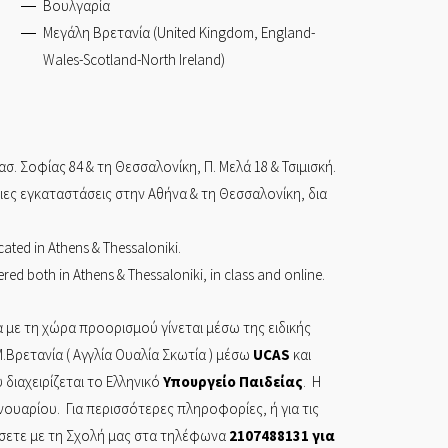
Βουλγαρία
Μεγάλη Βρετανία (United Kingdom, England-
Wales-Scotland-North Ireland)
ασ. Σοφίας 84
& τη
Θεσσαλονίκη,
Π. Μελά 18 & Τσιμισκή.
ίδιες εγκαταστάσεις στην Αθήνα & τη Θεσσαλονίκη, δια
cated in Athens & Thessaloniki.
red both in Athens & Thessaloniki, in class and online.
 με τη χώρα προορισμού γίνεται μέσω της ειδικής
.Βρετανία ( Αγγλία Ουαλία Σκωτία ) μέσω
UCAS
και
διαχειρίζεται το Ελληνικό
Υπουργείο
Παιδείας
. Η
ανουαρίου. Για περισσότερες πληροφορίες, ή για τις
ήσετε με τη Σχολή μας στα τηλέφωνα
2107488131
για