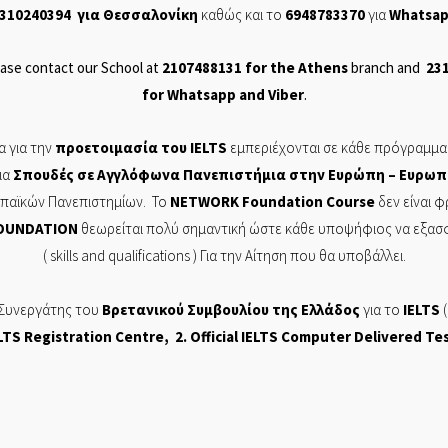
310240394
για Θεσσαλονίκη
καθώς και το
6948783370
για
Whatsa
ase contact our School at
2107488131
for the Athens
branch and
23
for
Whatsapp
and
Viber
.
 για την
προετοιμασία του
IELTS
εμπεριέχονται σε
κάθε πρόγραμμα
ια
Σπουδές σε Αγγλόφωνα Πανεπιστήμια στην Ευρώπη – Ευρωπ
ρωπαϊκών Πανεπιστημίων. Το
NETWORK
Foundation
Course
δεν είναι 
OUNDATION
θεωρείται πολύ σημαντική ώστε κάθε υποψήφιος να εξασφαλ
( skills and
qualifications
) Για την Αίτηση που θα υποβάλλει.
 Συνεργάτης του
Βρετανικού Συμβουλίου της Ελλάδος
για το
IELTS
(
LTS Registration Centre
, 2. Official
IELTS Computer Delivered Te
ΡΩΝ ΣΠΟΥΔΩΝ, NETWORK