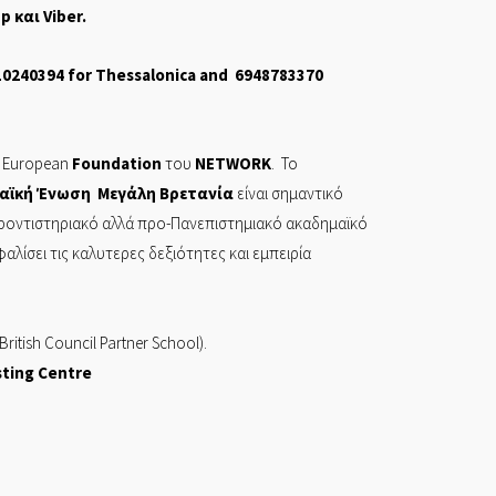
pp
και
Viber
.
10240394
for Thessalonica and
6948783370
European
Foundation
του
NETWORK
. Το
αϊκή Ένωση Μεγάλη Βρετανία
είναι σημαντικό
φροντιστηριακό αλλά προ-Πανεπιστημιακό ακαδημαϊκό
ίσει τις καλυτερες δεξιότητες και εμπειρία
British Council Partner School).
sting Centre