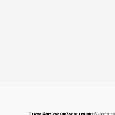
Ο
Εκπαιδευτικός Όμιλος NETWORK
ειδικεύεται στ