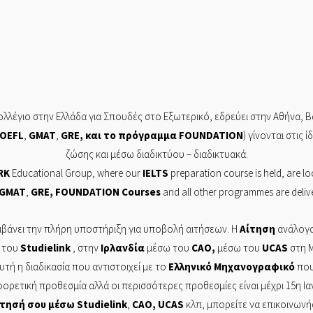
λλέγιο στην Ελλάδα για Σπουδές στο Εξωτερικό, εδρεύει στην
Αθήνα,
Β
OEFL
,
GMAT
,
GRE
, και το πρόγραμμα
FOUNDATION
) γίνονται στις 
ζώσης και μέσω διαδικτύου – διαδικτυακά.
RK
Educational Group, where our
IELTS
preparation course is held, are lo
GMAT
,
GRE
,
FOUNDATION
Courses
and all other programmes are delive
βάνει την πλήρη υποστήριξη για υποβολή αιτήσεων. Η
Αίτηση
ανάλογα
 του
Studielink
, στην
Ιρλανδία
μέσω του
CAO
,
μέσω του
UCAS
στη Μ
Αυτή η διαδικασία που αντιστοιχεί με το
Ελληνικό
Μηχανογραφικό
που 
φορετική προθεσμία αλλά οι περισσότερες προθεσμίες είναι μέχρι 15η Ι
ίτησή
σου μέσω
Studielink
,
CAO
,
UCAS
κλπ, μπορείτε να επικοινων