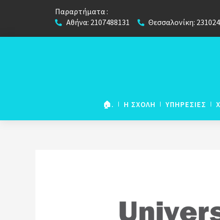
Παραρτήματα :
Αθήνα: 2107488131
Θεσσαλονίκη: 23102
🏠.
Η ΣΧΟΛΗ
ΥΠΗΡΕΣΙΕΣ
NETWORK European
Foundation Course
European Foundation
(για μαθήτες Λυκείου)
European Foundation 