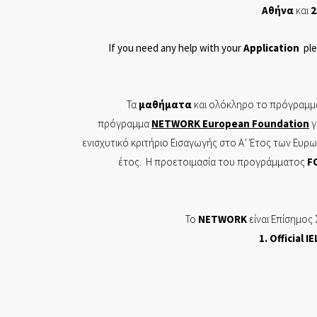
Αθήνα
και
2
If you need any help with your
Application
ple
Τα
μαθήματα
και ολόκληρο το πρόγραμμα
πρόγραμμα
NETWORK
European
Foundation
γ
ενισχυτικό κριτήριο Εισαγωγής στο Α’ Έτος των Ευ
έτος. Η προετοιμασία του προγράμματος
F
Το
NETWORK
είναι Επίσημος
1. Of
ficial
IE
Π ΤΣΙΤΣΙΡΙΚΟΣ ΚΑΙ ΣΙΑ ΕΕ ΕΡΓΑΣΤΗΡΙΟ ΕΛΕΥΘΕ