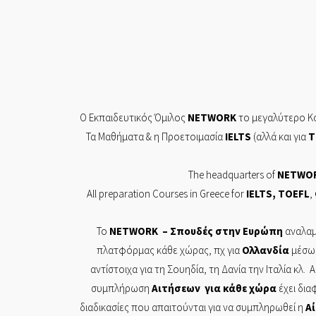
Ο Εκπαιδευτικός Όμιλος
NETWORK
το μεγαλύτερο Κο
Τα Mαθήματα & η Προετοιμασία
IELTS
(αλλά και για
T
The headquarters of
NETWO
All preparation Courses in Greece for
IELTS
,
TOEFL
,
Το
NETWORK
– Σπουδές στην Ευρώπη
αναλαμ
πλατφόρμας κάθε χώρας, πχ για
Ολλανδία
μέσω
αντίστοιχα για τη Σουηδία, τη Δανία την Ιταλία κλ. 
συμπλήρωση
Αιτήσεων
για κάθε χώρα
έχει δια
διαδικασίες που απαιτούνται για να συμπληρωθεί η
Α