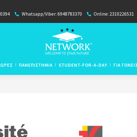
40394
Whatsapp/Viber: 6948783370
Online: 2310226531
ΧΩΡΕΣ
ΠΑΝΕΠΙΣΤΗΜΙΑ
STUDENT-FOR-A-DAY
ΓΙΑ ΓΟΝΕΙ
N
Απευθείας Εισαγωγή με
N
Βαθμούς Απολυτηρίου
 Lyceum
N
P
Winter