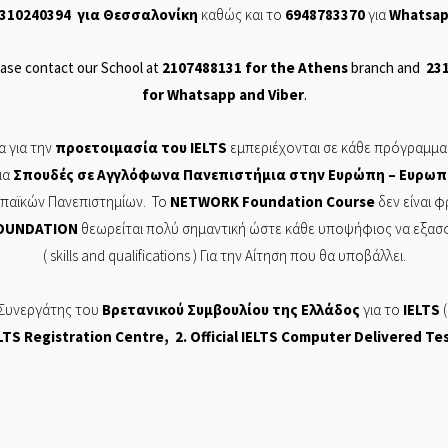
310240394
για Θεσσαλονίκη
καθώς και το
6948783370
για
Whatsa
ase contact our School at
2107488131
for the Athens
branch and
23
for
Whatsapp
and
Viber
.
 για την
προετοιμασία του
IELTS
εμπεριέχονται σε
κάθε πρόγραμμα
ια
Σπουδές σε Αγγλόφωνα Πανεπιστήμια στην Ευρώπη – Ευρωπ
ρωπαϊκών Πανεπιστημίων. Το
NETWORK
Foundation
Course
δεν είναι 
OUNDATION
θεωρείται πολύ σημαντική ώστε κάθε υποψήφιος να εξασφαλ
( skills and
qualifications
) Για την Αίτηση που θα υποβάλλει.
 Συνεργάτης του
Βρετανικού Συμβουλίου της Ελλάδος
για το
IELTS
(
LTS Registration Centre
, 2. Official
IELTS Computer Delivered Te
ΡΩΝ ΣΠΟΥΔΩΝ, NETWORK