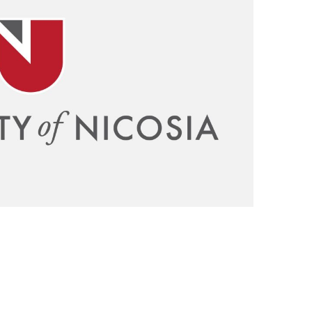
N
ίου)
 Summer
ίου)
Τμήματα
μο