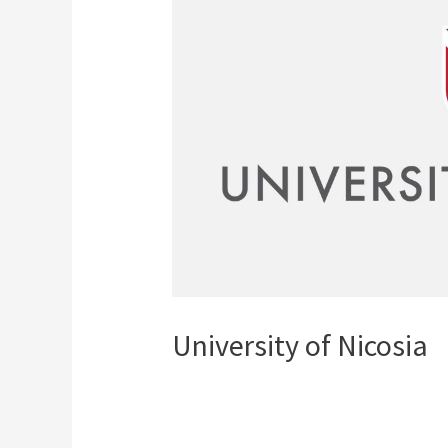
(για αποφοίτους Λυκε
European Foundation
(για αποφοίτους Λυκε
IELTS
IELTS Προετοιμασία – 
IELTS Εξετάσεις Επίση
Εξεταστικό Κέντρο
University of Nicosia