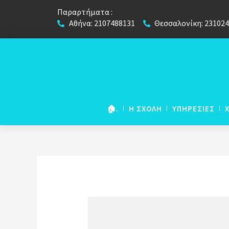
Παραρτήματα :
Αθήνα: 2107488131
Θεσσαλονίκη: 23102
🏠.
Η ΣΧΟΛΗ
ΥΠΗΡΕΣΙΕΣ
NETWORK European
Foundation Course
European Foundation
(για μαθήτες Λυκείου)
European Foundation 