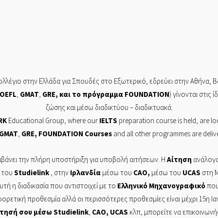
λλέγιο στην Ελλάδα για Σπουδές στο Εξωτερικό, εδρεύει στην
Αθήνα,
Β
OEFL
,
GMAT
,
GRE
, και το πρόγραμμα
FOUNDATION
) γίνονται στις 
ζώσης και μέσω διαδικτύου – διαδικτυακά.
RK
Educational Group, where our
IELTS
preparation course is held, are lo
GMAT
,
GRE
,
FOUNDATION
Courses
and all other programmes are delive
βάνει την πλήρη υποστήριξη για υποβολή αιτήσεων. Η
Αίτηση
ανάλογα
 του
Studielink
, στην
Ιρλανδία
μέσω του
CAO
,
μέσω του
UCAS
στη Μ
Αυτή η διαδικασία που αντιστοιχεί με το
Ελληνικό
Μηχανογραφικό
που 
φορετική προθεσμία αλλά οι περισσότερες προθεσμίες είναι μέχρι 15η Ι
ίτησή
σου μέσω
Studielink
,
CAO
,
UCAS
κλπ, μπορείτε να επικοινων