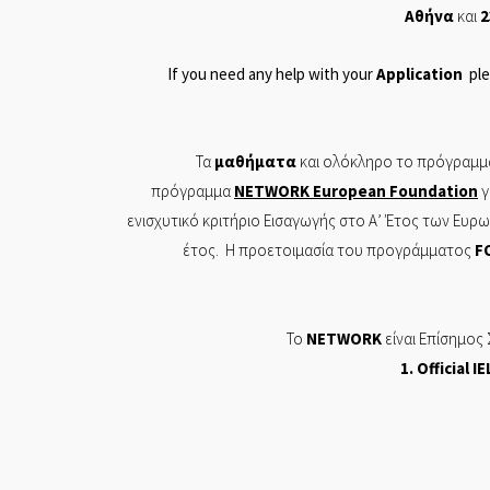
Αθήνα
και
2
If you need any help with your
Application
ple
Τα
μαθήματα
και ολόκληρο το πρόγραμμα
πρόγραμμα
NETWORK
European
Foundation
γ
ενισχυτικό κριτήριο Εισαγωγής στο Α’ Έτος των Ευ
έτος. Η προετοιμασία του προγράμματος
F
Το
NETWORK
είναι Επίσημος
1. Of
ficial
IE
Π ΤΣΙΤΣΙΡΙΚΟΣ ΚΑΙ ΣΙΑ ΕΕ ΕΡΓΑΣΤΗΡΙΟ ΕΛΕΥΘΕ