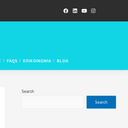
Σ
FAQS
ΕΠΙΚΟΙΝΩΝΙΑ
BLOG
ETWORK LNAT
Search
ETWORK UCAT
Search
ETWORK GCE A-Levels
rogramme