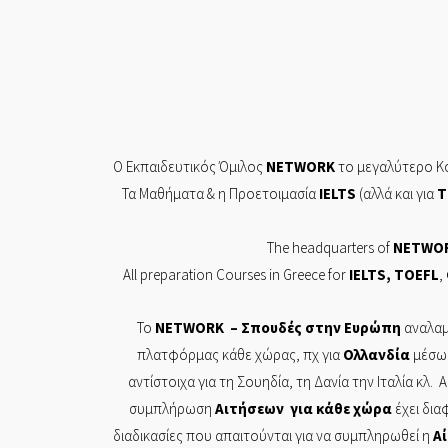
Ο Εκπαιδευτικός Όμιλος
NETWORK
το μεγαλύτερο Κο
Τα Mαθήματα & η Προετοιμασία
IELTS
(αλλά και για
T
The headquarters of
NETWO
All preparation Courses in Greece for
IELTS
,
TOEFL
,
Το
NETWORK
– Σπουδές στην Ευρώπη
αναλαμ
πλατφόρμας κάθε χώρας, πχ για
Ολλανδία
μέσω
αντίστοιχα για τη Σουηδία, τη Δανία την Ιταλία κλ. 
συμπλήρωση
Αιτήσεων
για κάθε χώρα
έχει δια
διαδικασίες που απαιτούνται για να συμπληρωθεί η
Α