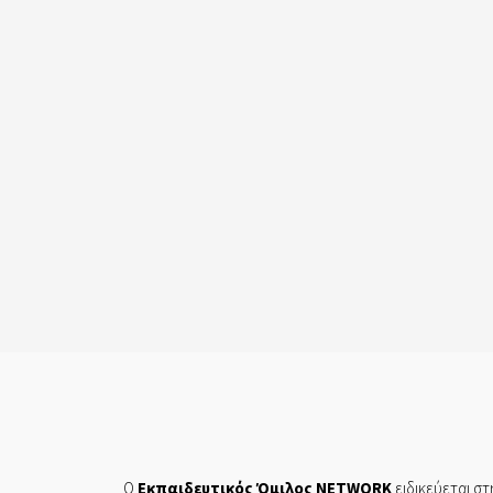
Ο
Εκπαιδευτικός Όμιλος NETWORK
ειδικεύεται στ