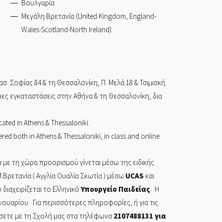
Βουλγαρία
Μεγάλη Βρετανία (United Kingdom, England-
Wales-Scotland-North Ireland)
ασ. Σοφίας 84
& τη
Θεσσαλονίκη,
Π. Μελά 18 & Τσιμισκή.
ίδιες εγκαταστάσεις στην Αθήνα & τη Θεσσαλονίκη, δια
cated in Athens & Thessaloniki.
red both in Athens & Thessaloniki, in class and online.
 με τη χώρα προορισμού γίνεται μέσω της ειδικής
.Βρετανία ( Αγγλία Ουαλία Σκωτία ) μέσω
UCAS
και
διαχειρίζεται το Ελληνικό
Υπουργείο
Παιδείας
. Η
ανουαρίου. Για περισσότερες πληροφορίες, ή για τις
ήσετε με τη Σχολή μας στα τηλέφωνα
2107488131
για