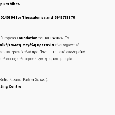
pp
και
Viber
.
10240394
for Thessalonica and
6948783370
European
Foundation
του
NETWORK
. Το
αϊκή Ένωση Μεγάλη Βρετανία
είναι σημαντικό
φροντιστηριακό αλλά προ-Πανεπιστημιακό ακαδημαϊκό
ίσει τις καλυτερες δεξιότητες και εμπειρία
British Council Partner School).
sting Centre