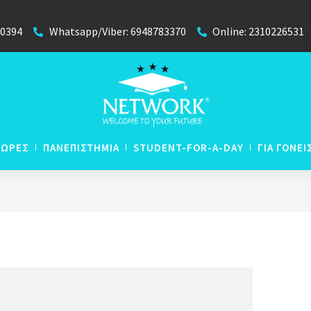
40394
Whatsapp/Viber: 6948783370
Online: 2310226531
ΧΩΡΕΣ
ΠΑΝΕΠΙΣΤΗΜΙΑ
STUDENT-FOR-A-DAY
ΓΙΑ ΓΟΝΕΙ
N
Απευθείας Εισαγωγή με
N
Βαθμούς Απολυτηρίου
 Lyceum
N
P
Winter