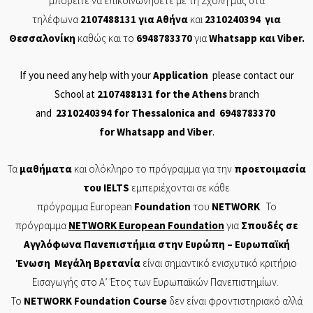
μπορείτε να επικοινωνήσετε με τη Σχολή μας στα
τηλέφωνα
2107488131
για Αθήνα
και
2310240394
για
Θεσσαλονίκη
καθώς και το
6948783370
για
Whatsapp
και
Viber
.
If you need any help with your
Application
please contact our
School at
2107488131
for the Athens
branch
and
2310240394
for Thessalonica and
6948783370
for
Whatsapp
and
Viber
.
Τα
μαθήματα
και ολόκληρο το πρόγραμμα για την
προετοιμασία
του
IELTS
εμπεριέχονται σε
κάθε
πρόγραμμα
European
Foundation
του
NETWORK
. Το
πρόγραμμα
NETWORK
European
Foundation
για
Σπουδές σε
Αγγλόφωνα Πανεπιστήμια στην Ευρώπη – Ευρωπαϊκή
Ένωση Μεγάλη Βρετανία
είναι σημαντικό ενισχυτικό κριτήριο
Εισαγωγής στο Α’ Έτος των Ευρωπαϊκών Πανεπιστημίων.
Το
NETWORK
Foundation
Course
δεν είναι φροντιστηριακό αλλά