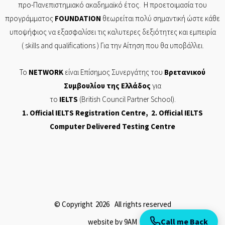
προ-Πανεπιστημιακό ακαδημαϊκό έτος. Η προετοιμασία του
προγράμματος
FOUNDATION
θεωρείται πολύ σημαντική ώστε κάθε
υποψήφιος να εξασφαλίσει τις καλυτερες δεξιότητες και εμπειρία
( skills and
qualifications
) Για την Αίτηση που θα υποβάλλει.
Το
NETWORK
είναι Επίσημος Συνεργάτης του
Βρετανικού
Συμβουλίου της Ελλάδος
για
το
IELTS
(British Council Partner School).
1. Of
ficial
IELTS Registration Centre
, 2. Official
IELTS
Computer Delivered Testing Centre
Π ΤΣΙΤΣΙΡΙΚΟΣ ΚΑΙ ΣΙΑ ΕΕ ΕΡΓΑΣΤΗΡΙΟ ΕΛΕΥΘΕΡΩΝ ΣΠΟΥΔΩΝ,
NETWORK
© Copyright
2026
All rights reserved
Call me Back
website by 9AM