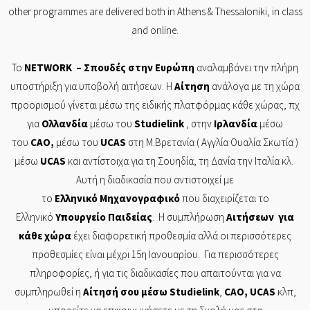
other programmes are delivered both in Athens & Thessaloniki, in class
and online.
Το
NETWORK
– Σπουδές στην Ευρώπη
αναλαμβάνει την πλήρη
υποστήριξη για υποβολή αιτήσεων. Η
Αίτηση
ανάλογα με τη χώρα
προορισμού γίνεται μέσω της ειδικής πλατφόρμας κάθε χώρας, πχ
για
Ολλανδία
μέσω του
Studielink
, στην
Ιρλανδία
μέσω
του
CAO
,
μέσω του
UCAS
στη Μ.Βρετανία ( Αγγλία Ουαλία Σκωτία )
μέσω
UCAS
και αντίστοιχα για τη Σουηδία, τη Δανία την Ιταλία κλ.
Αυτή η διαδικασία που αντιστοιχεί με
το
Ελληνικό
Μηχανογραφικό
που διαχειρίζεται το
Ελληνικό
Υπουργείο
Παιδείας
. Η συμπλήρωση
Αιτήσεων
για
κάθε χώρα
έχει διαφορετική προθεσμία αλλά οι περισσότερες
προθεσμίες είναι μέχρι 15η Ιανουαρίου. Για περισσότερες
πληροφορίες, ή για τις διαδικασίες που απαιτούνται για να
συμπληρωθεί η
Αίτησή
σου μέσω
Studielink
,
CAO
,
UCAS
κλπ,