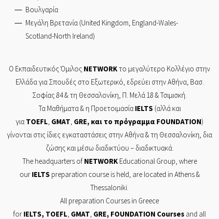
Βουλγαρία
Μεγάλη Βρετανία (United Kingdom, England-Wales-
Scotland-North Ireland)
Ο Εκπαιδευτικός Όμιλος
NETWORK
το μεγαλύτερο Κολλέγιο στην
Ελλάδα για Σπουδές στο Εξωτερικό, εδρεύει στην
Αθήνα,
Βασ.
Σοφίας 84
& τη
Θεσσαλονίκη,
Π. Μελά 18 & Τσιμισκή.
Τα Mαθήματα & η Προετοιμασία
IELTS
(αλλά και
για
TOEFL
,
GMAT
,
GRE
, και το πρόγραμμα
FOUNDATION
)
γίνονται στις ίδιες εγκαταστάσεις στην Αθήνα & τη Θεσσαλονίκη, δια
ζώσης και μέσω διαδικτύου – διαδικτυακά.
The headquarters of
NETWORK
Educational Group, where
our
IELTS
preparation course is held, are located in Athens &
Thessaloniki.
All preparation Courses in Greece
for
IELTS
,
TOEFL
,
GMAT
,
GRE
,
FOUNDATION
Courses
and all