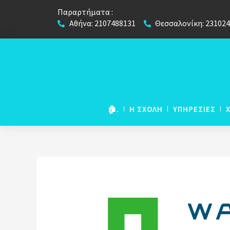
Παραρτήματα :
Αθήνα: 2107488131
Θεσσαλονίκη: 23102
🏠.
Η ΣΧΟΛΗ
ΥΠΗΡΕΣΙΕΣ
NETWORK European
Foundation Course
European Foundation
(για μαθήτες Λυκείου)
European Foundation 