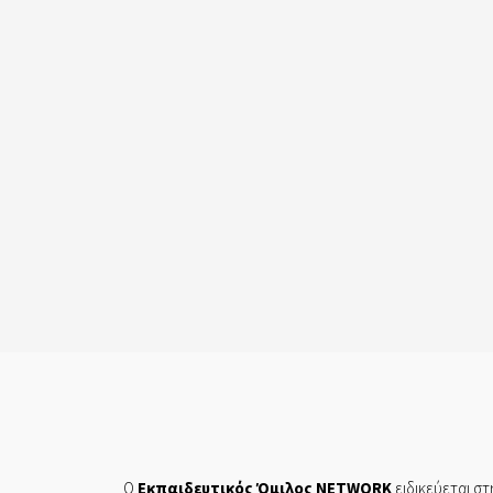
Ο
Εκπαιδευτικός Όμιλος NETWORK
ειδικεύεται στ