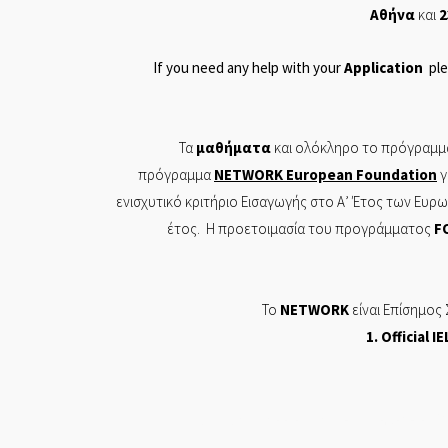
Αθήνα
και
2
If you need any help with your
Application
ple
Τα
μαθήματα
και ολόκληρο το πρόγραμμα
πρόγραμμα
NETWORK
European
Foundation
γ
ενισχυτικό κριτήριο Εισαγωγής στο Α’ Έτος των Ευ
έτος. Η προετοιμασία του προγράμματος
F
Το
NETWORK
είναι Επίσημος
1. Of
ficial
IE
Π ΤΣΙΤΣΙΡΙΚΟΣ ΚΑΙ ΣΙΑ ΕΕ ΕΡΓΑΣΤΗΡΙΟ ΕΛΕΥΘΕ