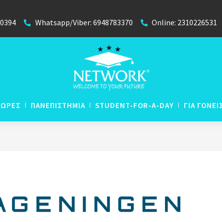
40394
Whatsapp/Viber: 6948783370
Online: 2310226531
ΧΩΡΕΣ
ΠΑΝΕΠΙΣΤΗΜΙΑ
STUDENT-FOR-A-DAY
ΓΙΑ ΓΟΝΕΙ
N
Απευθείας Εισαγωγή με
N
Βαθμούς Απολυτηρίου
 Lyceum
N
P
Winter