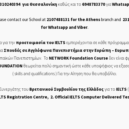
310240394
για Θεσσαλονίκη
καθώς και το
6948783370
για
Whatsa
ase contact our School at
2107488131
for the Athens
branch and
23
for
Whatsapp
and
Viber
.
 για την
προετοιμασία του
IELTS
εμπεριέχονται σε
κάθε πρόγραμμα
ια
Σπουδές σε Αγγλόφωνα Πανεπιστήμια στην Ευρώπη – Ευρωπ
ρωπαϊκών Πανεπιστημίων. Το
NETWORK
Foundation
Course
δεν είναι 
OUNDATION
θεωρείται πολύ σημαντική ώστε κάθε υποψήφιος να εξασφαλ
( skills and
qualifications
) Για την Αίτηση που θα υποβάλλει.
 Συνεργάτης του
Βρετανικού Συμβουλίου της Ελλάδος
για το
IELTS
(
LTS Registration Centre
, 2. Official
IELTS Computer Delivered Te
ΡΩΝ ΣΠΟΥΔΩΝ, NETWORK