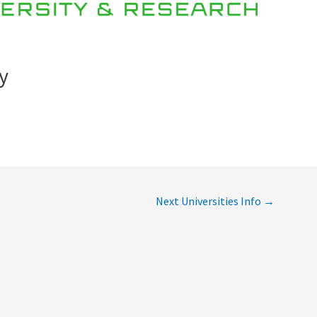
N
ίου)
 Summer
ίου)
y
Τμήματα
μο
Next Universities Info
→