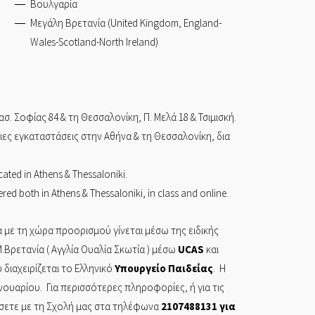
Βουλγαρία
Μεγάλη Βρετανία (United Kingdom, England-
Wales-Scotland-North Ireland)
ασ. Σοφίας 84
& τη
Θεσσαλονίκη,
Π. Μελά 18 & Τσιμισκή.
ίδιες εγκαταστάσεις στην Αθήνα & τη Θεσσαλονίκη, δια
cated in Athens & Thessaloniki.
red both in Athens & Thessaloniki, in class and online.
 με τη χώρα προορισμού γίνεται μέσω της ειδικής
.Βρετανία ( Αγγλία Ουαλία Σκωτία ) μέσω
UCAS
και
διαχειρίζεται το Ελληνικό
Υπουργείο
Παιδείας
. Η
ανουαρίου. Για περισσότερες πληροφορίες, ή για τις
ήσετε με τη Σχολή μας στα τηλέφωνα
2107488131
για