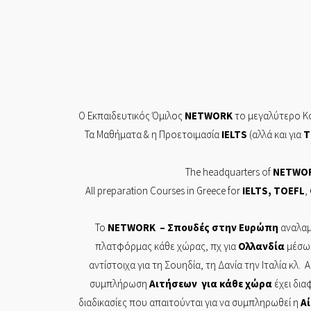
Ο Εκπαιδευτικός Όμιλος
NETWORK
το μεγαλύτερο Κο
Τα Mαθήματα & η Προετοιμασία
IELTS
(αλλά και για
T
The headquarters of
NETWO
All preparation Courses in Greece for
IELTS
,
TOEFL
,
Το
NETWORK
– Σπουδές στην Ευρώπη
αναλαμ
πλατφόρμας κάθε χώρας, πχ για
Ολλανδία
μέσω
αντίστοιχα για τη Σουηδία, τη Δανία την Ιταλία κλ. 
συμπλήρωση
Αιτήσεων
για κάθε χώρα
έχει δια
διαδικασίες που απαιτούνται για να συμπληρωθεί η
Α