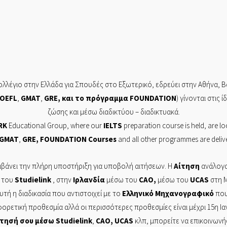
λλέγιο στην Ελλάδα για Σπουδές στο Εξωτερικό, εδρεύει στην
Αθήνα,
Β
OEFL
,
GMAT
,
GRE
, και το πρόγραμμα
FOUNDATION
) γίνονται στις 
ζώσης και μέσω διαδικτύου – διαδικτυακά.
RK
Educational Group, where our
IELTS
preparation course is held, are lo
GMAT
,
GRE
,
FOUNDATION
Courses
and all other programmes are delive
βάνει την πλήρη υποστήριξη για υποβολή αιτήσεων. Η
Αίτηση
ανάλογα
 του
Studielink
, στην
Ιρλανδία
μέσω του
CAO
,
μέσω του
UCAS
στη Μ
Αυτή η διαδικασία που αντιστοιχεί με το
Ελληνικό
Μηχανογραφικό
που 
φορετική προθεσμία αλλά οι περισσότερες προθεσμίες είναι μέχρι 15η Ι
ίτησή
σου μέσω
Studielink
,
CAO
,
UCAS
κλπ, μπορείτε να επικοινων