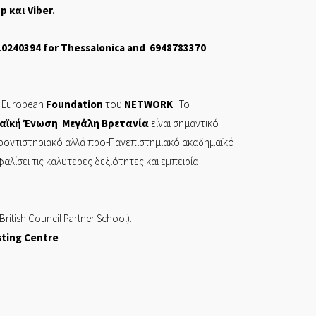
pp
και
Viber
.
10240394
for Thessalonica and
6948783370
European
Foundation
του
NETWORK
. Το
αϊκή Ένωση Μεγάλη Βρετανία
είναι σημαντικό
φροντιστηριακό αλλά προ-Πανεπιστημιακό ακαδημαϊκό
ίσει τις καλυτερες δεξιότητες και εμπειρία
British Council Partner School).
sting Centre