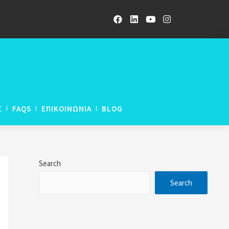
Σ
FAQS
ΕΠΙΚΟΙΝΩΝΙΑ
BLOG
ETWORK LNAT
Search
ETWORK UCAT
Search
ETWORK GCE A-Levels
rogramme