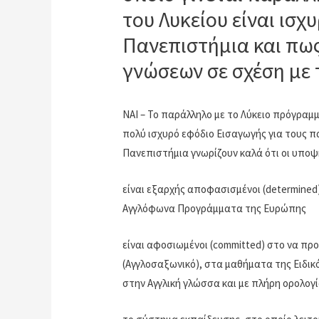
(για αποφοίτους Λυκε
του Λυκείου είναι ισχ
European Foundation
Πανεπιστήμια και πως
(για αποφοίτους Λυκε
γνώσεων σε σχέση με 
IELTS
IELTS Προετοιμασία – 
IELTS Εξετάσεις Επίση
ΝΑΙ – Το παράλληλο με το Λύκειο πρόγραμ
Εξεταστικό Κέντρο
πολύ ισχυρό εφόδιο Εισαγωγής για τους
Πανεπιστήμια γνωρίζουν καλά ότι οι υπο
είναι εξαρχής αποφασισμένοι (determined)
Αγγλόφωνα Προγράμματα της Ευρώπης
είναι αφοσιωμένοι (committed) στο να π
(Αγγλοσαξωνικό), στα μαθήματα της Ειδικ
στην Αγγλική γλώσσα και με πλήρη ορολογ