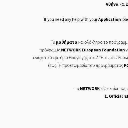
Αθήνα
και
2
If you need any help with your
Application
ple
Τα
μαθήματα
και ολόκληρο το πρόγραμμα
πρόγραμμα
NETWORK
European
Foundation
γ
ενισχυτικό κριτήριο Εισαγωγής στο Α’ Έτος των Ευ
έτος. Η προετοιμασία του προγράμματος
F
Το
NETWORK
είναι Επίσημος
1. Of
ficial
IE
Π ΤΣΙΤΣΙΡΙΚΟΣ ΚΑΙ ΣΙΑ ΕΕ ΕΡΓΑΣΤΗΡΙΟ ΕΛΕΥΘΕ