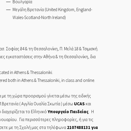
Βουλγαρία
Μεγάλη Βρετανία (United Kingdom, England-
Wales-Scotland-North Ireland)
ασ. Σοφίας 84
& τη
Θεσσαλονίκη,
Π. Μελά 18 & Τσιμισκή.
ίδιες εγκαταστάσεις στην Αθήνα & τη Θεσσαλονίκη, δια
cated in Athens & Thessaloniki.
red both in Athens & Thessaloniki, in class and online.
 με τη χώρα προορισμού γίνεται μέσω της ειδικής
.Βρετανία ( Αγγλία Ουαλία Σκωτία ) μέσω
UCAS
και
διαχειρίζεται το Ελληνικό
Υπουργείο
Παιδείας
. Η
ανουαρίου. Για περισσότερες πληροφορίες, ή για τις
ήσετε με τη Σχολή μας στα τηλέφωνα
2107488131
για