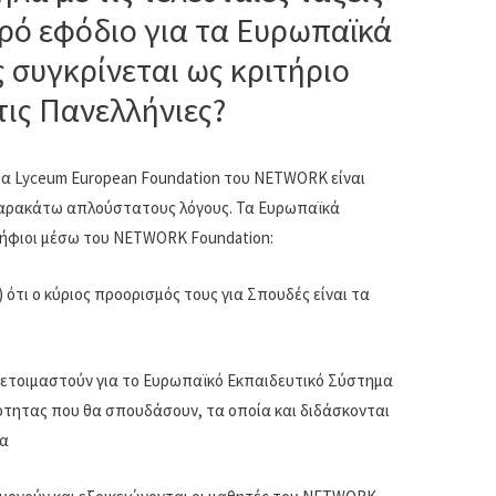
N
ίου)
υρό εφόδιο για τα Ευρωπαϊκά
 Summer
 συγκρίνεται ως κριτήριο
ίου)
τις Πανελλήνιες?
Τμήματα
μο
μα Lyceum European Foundation του NETWORK είναι
 παρακάτω απλούστατους λόγους. Τα Ευρωπαϊκά
ψήφιοι μέσω του NETWORK Foundation:
 ότι ο κύριος προορισμός τους για Σπουδές είναι τα
ροετοιμαστούν για το Ευρωπαϊκό Εκπαιδευτικό Σύστημα
ότητας που θα σπουδάσουν, τα οποία και διδάσκονται
ία