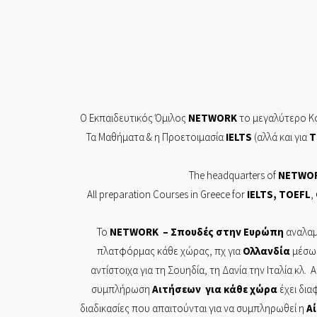
Ο Εκπαιδευτικός Όμιλος
NETWORK
το μεγαλύτερο Κο
Τα Mαθήματα & η Προετοιμασία
IELTS
(αλλά και για
T
The headquarters of
NETWO
All preparation Courses in Greece for
IELTS
,
TOEFL
,
Το
NETWORK
– Σπουδές στην Ευρώπη
αναλαμ
πλατφόρμας κάθε χώρας, πχ για
Ολλανδία
μέσω
αντίστοιχα για τη Σουηδία, τη Δανία την Ιταλία κλ. 
συμπλήρωση
Αιτήσεων
για κάθε χώρα
έχει δια
διαδικασίες που απαιτούνται για να συμπληρωθεί η
Α