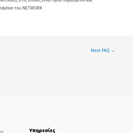
oundation του NETWORK
Next FAQ
→
Υπηρεσίες
ην