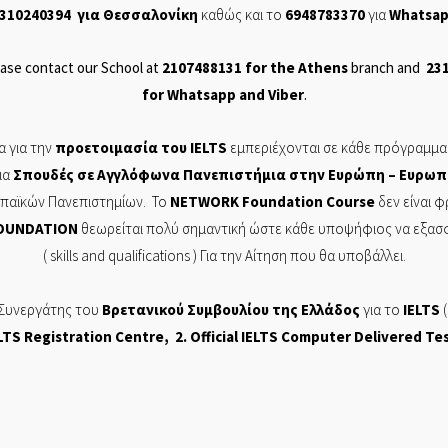
310240394
για Θεσσαλονίκη
καθώς και το
6948783370
για
Whatsa
ase contact our School at
2107488131
for the Athens
branch and
23
for
Whatsapp
and
Viber
.
 για την
προετοιμασία του
IELTS
εμπεριέχονται σε
κάθε πρόγραμμα
ια
Σπουδές σε Αγγλόφωνα Πανεπιστήμια στην Ευρώπη – Ευρωπ
ρωπαϊκών Πανεπιστημίων. Το
NETWORK
Foundation
Course
δεν είναι 
OUNDATION
θεωρείται πολύ σημαντική ώστε κάθε υποψήφιος να εξασφαλ
( skills and
qualifications
) Για την Αίτηση που θα υποβάλλει.
 Συνεργάτης του
Βρετανικού Συμβουλίου της Ελλάδος
για το
IELTS
(
LTS Registration Centre
, 2. Official
IELTS Computer Delivered Te
ΡΩΝ ΣΠΟΥΔΩΝ, NETWORK