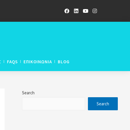
Σ
FAQS
ΕΠΙΚΟΙΝΩΝΙΑ
BLOG
ETWORK LNAT
Search
ETWORK UCAT
Search
ETWORK GCE A-Levels
rogramme