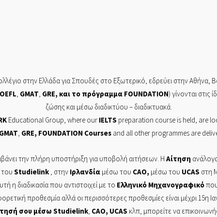
λλέγιο στην Ελλάδα για Σπουδές στο Εξωτερικό, εδρεύει στην
Αθήνα,
Β
OEFL
,
GMAT
,
GRE
, και το πρόγραμμα
FOUNDATION
) γίνονται στις 
ζώσης και μέσω διαδικτύου – διαδικτυακά.
RK
Educational Group, where our
IELTS
preparation course is held, are lo
GMAT
,
GRE
,
FOUNDATION
Courses
and all other programmes are delive
βάνει την πλήρη υποστήριξη για υποβολή αιτήσεων. Η
Αίτηση
ανάλογα
 του
Studielink
, στην
Ιρλανδία
μέσω του
CAO
,
μέσω του
UCAS
στη Μ
Αυτή η διαδικασία που αντιστοιχεί με το
Ελληνικό
Μηχανογραφικό
που 
φορετική προθεσμία αλλά οι περισσότερες προθεσμίες είναι μέχρι 15η Ι
ίτησή
σου μέσω
Studielink
,
CAO
,
UCAS
κλπ, μπορείτε να επικοινων