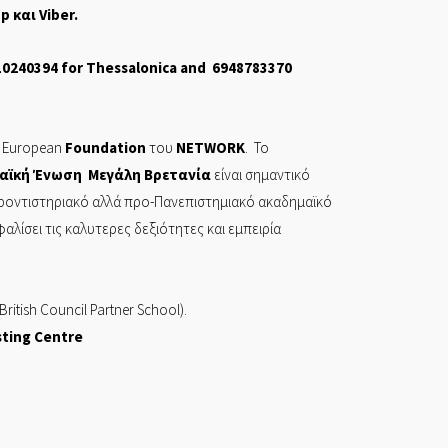
pp
και
Viber
.
10240394
for Thessalonica and
6948783370
European
Foundation
του
NETWORK
. Το
αϊκή Ένωση Μεγάλη Βρετανία
είναι σημαντικό
φροντιστηριακό αλλά προ-Πανεπιστημιακό ακαδημαϊκό
ίσει τις καλυτερες δεξιότητες και εμπειρία
British Council Partner School).
sting Centre