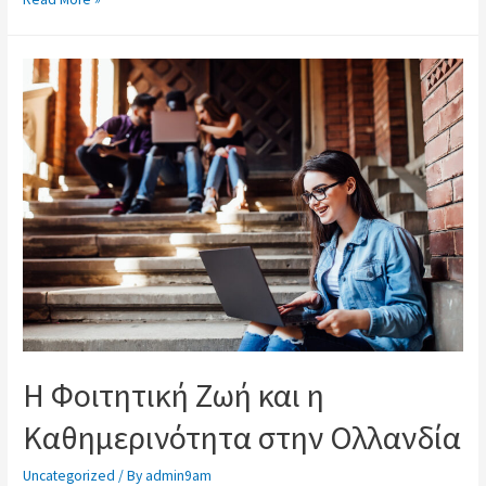
Η Φοιτητική Ζωή και η
Καθημερινότητα στην Ολλανδία
Uncategorized
/ By
admin9am