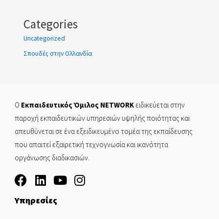
Categories
Uncategorized
Σπουδές στην Ολλανδία
Ο
Εκπαιδευτικός Όμιλος NETWORK
ειδικεύεται στην
παροχή εκπαιδευτικών υπηρεσιών υψηλής ποιότητας και
απευθύνεται σε ένα εξειδικευμένο τομέα της εκπαίδευσης
που απαιτεί εξαιρετική τεχνογνωσία και ικανότητα
οργάνωσης διαδικασιών.
Υπηρεσίες