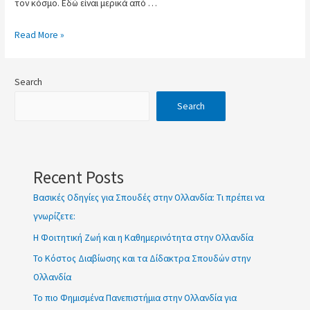
τον κόσμο. Εδώ είναι μερικά από …
Read More »
Search
Search
Recent Posts
Βασικές Οδηγίες για Σπουδές στην Ολλανδία: Τι πρέπει να
γνωρίζετε:
Η Φοιτητική Ζωή και η Καθημερινότητα στην Ολλανδία
Το Κόστος Διαβίωσης και τα Δίδακτρα Σπουδών στην
Ολλανδία
Το πιο Φημισμένα Πανεπιστήμια στην Ολλανδία για