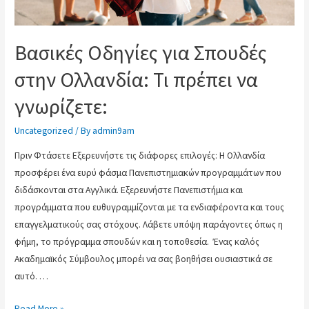
κοινωνια
Βασικές Οδηγίες για Σπουδές
g
στην Ολλανδία: Τι πρέπει να
γνωρίζετε:
Uncategorized
/ By
admin9am
Πριν Φτάσετε Εξερευνήστε τις διάφορες επιλογές: Η Ολλανδία
προσφέρει ένα ευρύ φάσμα Πανεπιστημιακών προγραμμάτων που
διδάσκονται στα Αγγλικά. Εξερευνήστε Πανεπιστήμια και
προγράμματα που ευθυγραμμίζονται με τα ενδιαφέροντα και τους
επαγγελματικούς σας στόχους. Λάβετε υπόψη παράγοντες όπως η
φήμη, το πρόγραμμα σπουδών και η τοποθεσία. Ένας καλός
Ακαδημαϊκός Σύμβουλος μπορέι να σας βοηθήσει ουσιαστικά σε
αυτό. …
Read More »