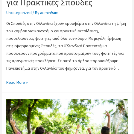
για Πρακτικές Σπουδές
Uncategorized
/ By
admin9am
Οι Σπουδές στην Ολλανδία έχουν προσφέρει στην Ολλανδία τη φήμη
του κόμβου για καινοτόμο και πρακτική εκπαίδευση,
προσελκύοντας φοιτητές από όλο τον κόσμο. Με μεγάλη έμφαση
στις εφαρμοσμένες Σπουδές, τα Ολλανδικά Πανεπιστήμια
προσφέρουν προγράμματα που προετοιμάζουν τους φοιτητές για
τις πραγματικές προκλήσεις. Σε αυτό το άρθρο παρουσιάζουμε
Πανεπιστήμια στην Ολλανδία που φημίζονται για τον πρακτικό …
Read More »