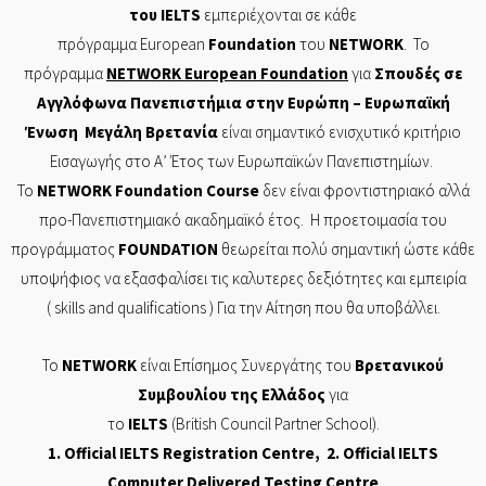
του
IELTS
εμπεριέχονται σε
κάθε
πρόγραμμα
European
Foundation
του
NETWORK
. Το
πρόγραμμα
NETWORK
European
Foundation
για
Σπουδές σε
Αγγλόφωνα Πανεπιστήμια στην Ευρώπη – Ευρωπαϊκή
Ένωση Μεγάλη Βρετανία
είναι σημαντικό ενισχυτικό κριτήριο
Εισαγωγής στο Α’ Έτος των Ευρωπαϊκών Πανεπιστημίων.
Το
NETWORK
Foundation
Course
δεν είναι φροντιστηριακό αλλά
προ-Πανεπιστημιακό ακαδημαϊκό έτος. Η προετοιμασία του
προγράμματος
FOUNDATION
θεωρείται πολύ σημαντική ώστε κάθε
υποψήφιος να εξασφαλίσει τις καλυτερες δεξιότητες και εμπειρία
( skills and
qualifications
) Για την Αίτηση που θα υποβάλλει.
Το
NETWORK
είναι Επίσημος Συνεργάτης του
Βρετανικού
Συμβουλίου της Ελλάδος
για
το
IELTS
(British Council Partner School).
1. Of
ficial
IELTS Registration Centre
, 2. Official
IELTS
Computer Delivered Testing Centre