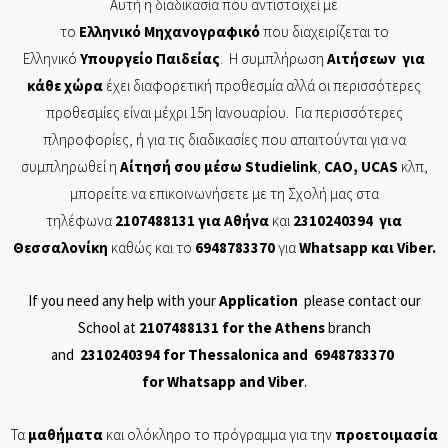
Αυτή η διαδικασία που αντιστοιχεί με
το
Ελληνικό
Μηχανογραφικό
που διαχειρίζεται το
Ελληνικό
Υπουργείο
Παιδείας
. Η συμπλήρωση
Αιτήσεων
για
κάθε χώρα
έχει διαφορετική προθεσμία αλλά οι περισσότερες
προθεσμίες είναι μέχρι 15η Ιανουαρίου. Για περισσότερες
πληροφορίες, ή για τις διαδικασίες που απαιτούνται για να
συμπληρωθεί η
Αίτησή
σου μέσω
Studielink
,
CAO
,
UCAS
κλπ,
μπορείτε να επικοινωνήσετε με τη Σχολή μας στα
τηλέφωνα
2107488131
για Αθήνα
και
2310240394
για
Θεσσαλονίκη
καθώς και το
6948783370
για
Whatsapp
και
Viber
.
If you need any help with your
Application
please contact our
School at
2107488131
for the Athens
branch
and
2310240394
for Thessalonica and
6948783370
for
Whatsapp
and
Viber
.
Τα
μαθήματα
και ολόκληρο το πρόγραμμα για την
προετοιμασία