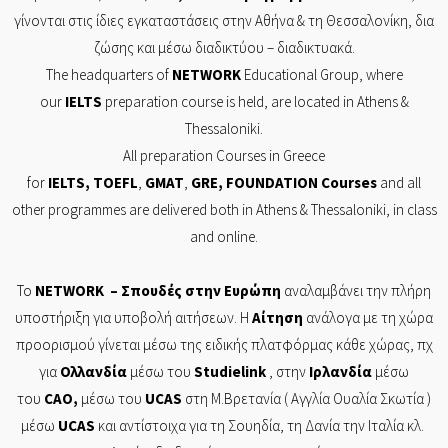
γίνονται στις ίδιες εγκαταστάσεις στην Αθήνα & τη Θεσσαλονίκη, δια
ζώσης και μέσω διαδικτύου – διαδικτυακά.
The headquarters of
NETWORK
Educational Group, where
our
IELTS
preparation course is held, are located in Athens &
Thessaloniki.
All preparation Courses in Greece
for
IELTS
,
TOEFL
,
GMAT
,
GRE
,
FOUNDATION
Courses
and all
other programmes are delivered both in Athens & Thessaloniki, in class
and online.
Το
NETWORK
– Σπουδές στην Ευρώπη
αναλαμβάνει την πλήρη
υποστήριξη για υποβολή αιτήσεων. Η
Αίτηση
ανάλογα με τη χώρα
προορισμού γίνεται μέσω της ειδικής πλατφόρμας κάθε χώρας, πχ
για
Ολλανδία
μέσω του
Studielink
, στην
Ιρλανδία
μέσω
του
CAO
,
μέσω του
UCAS
στη Μ.Βρετανία ( Αγγλία Ουαλία Σκωτία )
μέσω
UCAS
και αντίστοιχα για τη Σουηδία, τη Δανία την Ιταλία κλ.