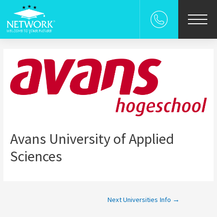
χολη
ρεσιες
ρες
επιστημια
Avans University of Applied
UDENT-FOR-A-DAY
Sciences
 Γονεις
Next Universities Info
→
s