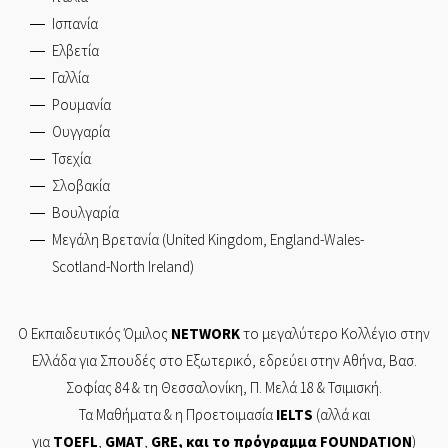
Ισπανία
Ελβετία
Γαλλία
Ρουμανία
Ουγγαρία
Τσεχία
Σλοβακία
Βουλγαρία
Μεγάλη Βρετανία (United Kingdom, England-Wales-
Scotland-North Ireland)
Ο Εκπαιδευτικός Όμιλος
NETWORK
το μεγαλύτερο Κολλέγιο στην
Ελλάδα για Σπουδές στο Εξωτερικό, εδρεύει στην
Αθήνα,
Βασ.
Σοφίας 84
& τη
Θεσσαλονίκη,
Π. Μελά 18 & Τσιμισκή.
Τα Mαθήματα & η Προετοιμασία
IELTS
(αλλά και
για
TOEFL
,
GMAT
,
GRE
, και το πρόγραμμα
FOUNDATION
)