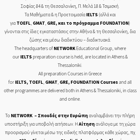
Σοφίας 84
& τη
Θεσσαλονίκη,
Π. Μελά 18 & Τσιμισκή.
Τα Mαθήματα & η Προετοιμασία
IELTS
(αλλά και
για
TOEFL
,
GMAT
,
GRE
, και το πρόγραμμα
FOUNDATION
)
γίνονται στις ίδιες εγκαταστάσεις στην Αθήνα & τη Θεσσαλονίκη, δια
ζώσης και μέσω διαδικτύου – διαδικτυακά.
The headquarters of
NETWORK
Educational Group, where
our
IELTS
preparation course is held, are located in Athens &
Thessaloniki.
All preparation Courses in Greece
for
IELTS
,
TOEFL
,
GMAT
,
GRE
,
FOUNDATION
Courses
and all
other programmes are delivered both in Athens & Thessaloniki, in class
and online.
Το
NETWORK
– Σπουδές στην Ευρώπη
αναλαμβάνει την πλήρη
υποστήριξη για υποβολή αιτήσεων. Η
Αίτηση
ανάλογα με τη χώρα
προορισμού γίνεται μέσω της ειδικής πλατφόρμας κάθε χώρας, πχ