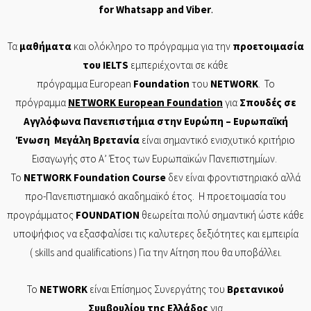
for
Whatsapp
and
Viber
.
Τα
μαθήματα
και ολόκληρο το πρόγραμμα για την
προετοιμασία
του
IELTS
εμπεριέχονται σε
κάθε
πρόγραμμα
European
Foundation
του
NETWORK
. Το
πρόγραμμα
NETWORK
European
Foundation
για
Σπουδές σε
Αγγλόφωνα Πανεπιστήμια στην Ευρώπη – Ευρωπαϊκή
Ένωση Μεγάλη Βρετανία
είναι σημαντικό ενισχυτικό κριτήριο
Εισαγωγής στο Α’ Έτος των Ευρωπαϊκών Πανεπιστημίων.
Το
NETWORK
Foundation
Course
δεν είναι φροντιστηριακό αλλά
προ-Πανεπιστημιακό ακαδημαϊκό έτος. Η προετοιμασία του
προγράμματος
FOUNDATION
θεωρείται πολύ σημαντική ώστε κάθε
υποψήφιος να εξασφαλίσει τις καλυτερες δεξιότητες και εμπειρία
( skills and
qualifications
) Για την Αίτηση που θα υποβάλλει.
Το
NETWORK
είναι Επίσημος Συνεργάτης του
Βρετανικού
Συμβουλίου της Ελλάδος
για