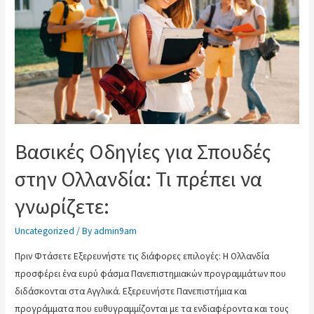
κοινωνια
g
Βασικές Οδηγίες για Σπουδές
στην Ολλανδία: Τι πρέπει να
γνωρίζετε:
Uncategorized
/ By
admin9am
Πριν Φτάσετε Εξερευνήστε τις διάφορες επιλογές: Η Ολλανδία
προσφέρει ένα ευρύ φάσμα Πανεπιστημιακών προγραμμάτων που
διδάσκονται στα Αγγλικά. Εξερευνήστε Πανεπιστήμια και
προγράμματα που ευθυγραμμίζονται με τα ενδιαφέροντα και τους