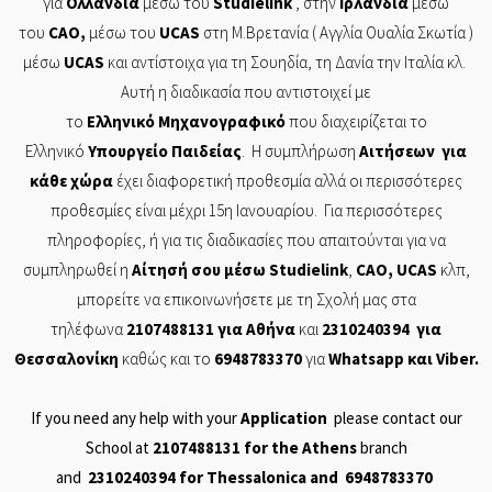
για
Ολλανδία
μέσω του
Studielink
, στην
Ιρλανδία
μέσω
του
CAO
,
μέσω του
UCAS
στη Μ.Βρετανία ( Αγγλία Ουαλία Σκωτία )
μέσω
UCAS
και αντίστοιχα για τη Σουηδία, τη Δανία την Ιταλία κλ.
Αυτή η διαδικασία που αντιστοιχεί με
το
Ελληνικό
Μηχανογραφικό
που διαχειρίζεται το
Ελληνικό
Υπουργείο
Παιδείας
. Η συμπλήρωση
Αιτήσεων
για
κάθε χώρα
έχει διαφορετική προθεσμία αλλά οι περισσότερες
προθεσμίες είναι μέχρι 15η Ιανουαρίου. Για περισσότερες
πληροφορίες, ή για τις διαδικασίες που απαιτούνται για να
συμπληρωθεί η
Αίτησή
σου μέσω
Studielink
,
CAO
,
UCAS
κλπ,
μπορείτε να επικοινωνήσετε με τη Σχολή μας στα
τηλέφωνα
2107488131
για Αθήνα
και
2310240394
για
Θεσσαλονίκη
καθώς και το
6948783370
για
Whatsapp
και
Viber
.
If you need any help with your
Application
please contact our
School at
2107488131
for the Athens
branch
and
2310240394
for Thessalonica and
6948783370